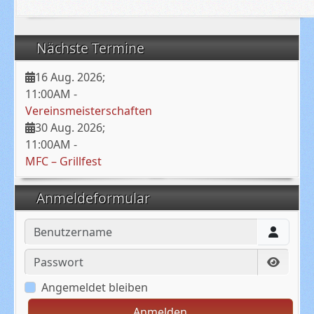
Nächste Termine
16 Aug. 2026
;
11:00AM
-
Vereinsmeisterschaften
30 Aug. 2026
;
11:00AM
-
MFC – Grillfest
Anmeldeformular
Benutzername
Passwort
Passwo
Angemeldet bleiben
Anmelden