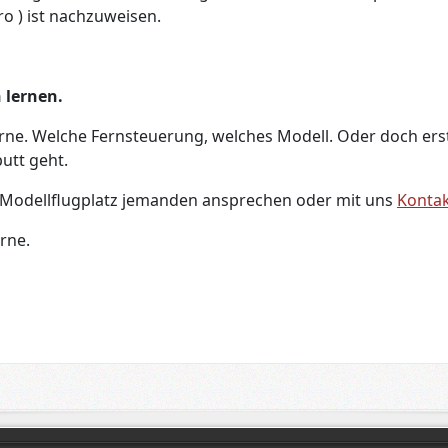
ro ) ist nachzuweisen.
n lernen.
erne. Welche Fernsteuerung, welches Modell. Oder doch ers
putt geht.
 Modellflugplatz jemanden ansprechen oder mit uns
Konta
rne.
g: Wir stellen uns vor