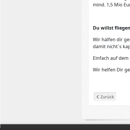
mind. 1,5 Mio Eu
Du willst fliege
Wir hälfen dir g
damit nicht´s ka
Einfach auf dem
Wir helfen Dir ge
Vorheriger Beitra
Zurück