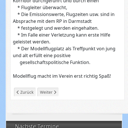
Korridor durchgeführt und durch einen
* Flugleiter überwacht,
* Die Emissionswerte, Flugzeiten usw. sind in
Absprache mit dem RP in Darmstadt
* festgelegt und werden eingehalten.
* Im Falle einer Verletzung kann erste Hilfe
geleistet werden.
* Der Modellflugplatz als Treffpunkt von jung
und alt erfüllt eine positive
gesellschaftspolitische Funktion.
Modellflug macht im Verein erst richtig Spaß!
Vorheriger Beitrag: Impressum
Nächster Beitrag: Modellbau
Zurück
Weiter
Nächste Termine