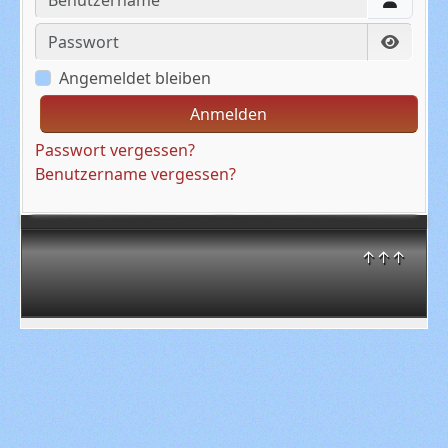
Passwort
Passwo
Angemeldet bleiben
Anmelden
Passwort vergessen?
Benutzername vergessen?
↑↑↑