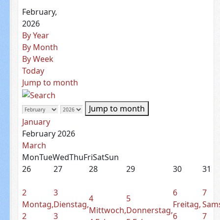
February,
2026
By Year
By Month
By Week
Today
Jump to month
Jump to month
January
February 2026
March
Mon
Tue
Wed
Thu
Fri
Sat
Sun
26
27
28
29
30
31
2
3
6
7
4
5
Montag,
Dienstag,
Freitag,
Sams
Mittwoch,
Donnerstag,
2
3
6
7