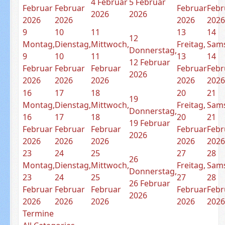
4 Februar
5 Februar
Februar
Februar
Februar
Febr
2026
2026
2026
2026
2026
202
9
10
11
13
14
12
Montag,
Dienstag,
Mittwoch,
Freitag,
Sams
Donnerstag,
9
10
11
13
14
12 Februar
Februar
Februar
Februar
Februar
Febr
2026
2026
2026
2026
2026
202
16
17
18
20
21
19
Montag,
Dienstag,
Mittwoch,
Freitag,
Sams
Donnerstag,
16
17
18
20
21
19 Februar
Februar
Februar
Februar
Februar
Febr
2026
2026
2026
2026
2026
202
23
24
25
27
28
26
Montag,
Dienstag,
Mittwoch,
Freitag,
Sams
Donnerstag,
23
24
25
27
28
26 Februar
Februar
Februar
Februar
Februar
Febr
2026
2026
2026
2026
2026
202
Termine